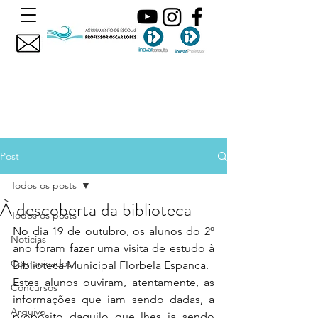
Post
Todos os posts
À descoberta da biblioteca
Todos os posts
No dia 19 de outubro, os alunos do 2º 
Noticias
ano foram fazer uma visita de estudo à 
Comunicados
Biblioteca Municipal Florbela Espanca. 
Estes alunos ouviram, atentamente, as 
Concursos
informações que iam sendo dadas, a 
Arquivo
propósito daquilo que lhes ia sendo 