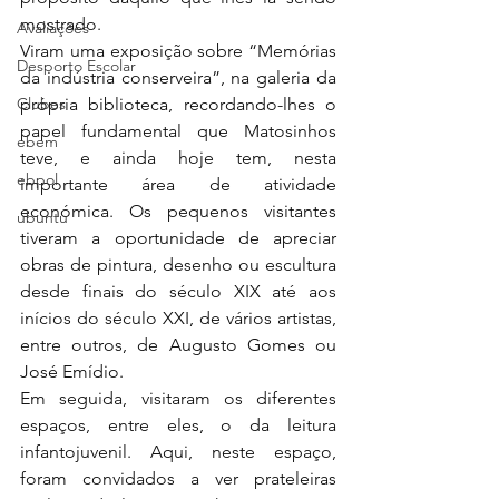
mostrado. 
Avaliações
Viram uma exposição sobre “Memórias 
Desporto Escolar
da indústria conserveira”, na galeria da 
Clubes
própria biblioteca, recordando-lhes o 
papel fundamental que Matosinhos 
ebem
teve, e ainda hoje tem, nesta 
ebpol
importante área de atividade 
económica. Os pequenos visitantes 
ubuntu
tiveram a oportunidade de apreciar 
obras de pintura, desenho ou escultura 
desde finais do século XIX até aos 
inícios do século XXI, de vários artistas, 
entre outros, de Augusto Gomes ou 
José Emídio. 
Em seguida, visitaram os diferentes 
espaços, entre eles, o da leitura 
infantojuvenil. Aqui, neste espaço, 
foram convidados a ver prateleiras 