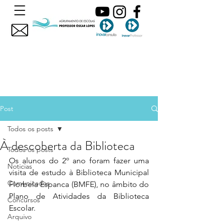
Post
Todos os posts
À descoberta da Biblioteca
Todos os posts
Os alunos do 2º ano foram fazer uma 
Noticias
visita de estudo à Biblioteca Municipal 
Comunicados
Florbela Espanca (BMFE), no âmbito do 
Plano de Atividades da Biblioteca 
Concursos
Escolar.
Arquivo