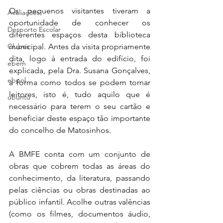
Os pequenos visitantes tiveram a 
Avaliações
oportunidade de conhecer os 
Desporto Escolar
diferentes espaços desta biblioteca 
Clubes
municipal. Antes da visita propriamente 
dita, logo à entrada do edifício, foi 
ebem
explicada, pela Dra. Susana Gonçalves, 
ebpol
a forma como todos se podem tornar 
leitores, isto é, tudo aquilo que é 
ubuntu
necessário para terem o seu cartão e 
beneficiar deste espaço tão importante 
do concelho de Matosinhos.
A BMFE conta com um conjunto de 
obras que cobrem todas as áreas do 
conhecimento, da literatura, passando 
pelas ciências ou obras destinadas ao 
público infantil. Acolhe outras valências 
(como os filmes, documentos áudio, 