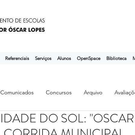
Referenciais
Serviços
Alunos
OpenSpace
Biblioteca
M
Comunicados
Concursos
Arquivo
Avaliaçõ
IDADE DO SOL: "OSCAR 
s
ebem
ebpol
ubuntu
 CORRIDA MUNICIPAL