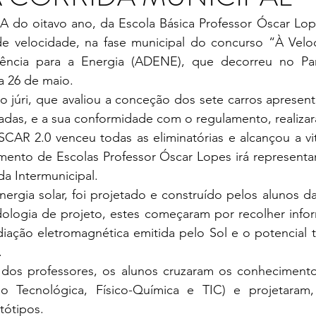
A do oitavo ano, da Escola Básica Professor Óscar Lope
 de velocidade, na fase municipal do concurso “À Veloc
ência para a Energia (ADENE), que decorreu no Par
a 26 de maio.
 júri, que avaliou a conceção dos sete carros apresent
tadas, e a sua conformidade com o regulamento, realizar
AR 2.0 venceu todas as eliminatórias e alcançou a vitó
ento de Escolas Professor Óscar Lopes irá representar
a Intermunicipal.
ergia solar, foi projetado e construído pelos alunos da 
logia de projeto, estes começaram por recolher infor
adiação eletromagnética emitida pelo Sol e o potencial 
.
os professores, os alunos cruzaram os conhecimentos
ção Tecnológica, Físico-Química e TIC) e projetara
tótipos.