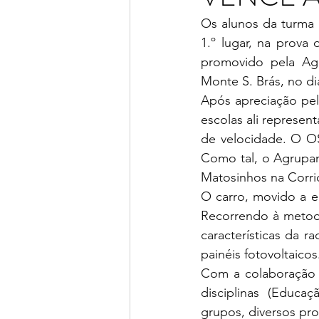
Os alunos da turma 
1.º lugar, na prova
promovido pela Ag
Monte S. Brás, no di
Após apreciação pelo
escolas ali represen
de velocidade. O OSC
Como tal, o Agrupam
Matosinhos na Corrid
O carro, movido a en
Recorrendo à metodo
características da r
painéis fotovoltaicos
Com a colaboração d
disciplinas (Educa
grupos, diversos pro