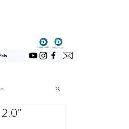
ais
es
2.0"