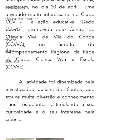
realizaram, no dia 30 de abril,  uma 
Avaliações
atividade muito interessante no Clube 
Desporto Escolar
CCV -  a ação educativa "Dedo 
Clubes
no Ar”, promovida pelo Centro de 
Ciência Viva de Vila do Conde 
ebem
(CCVVC), no âmbito do 
ebpol
Acompanhamento Regional da Rede 
de Clubes Ciência Viva na Escola 
ubuntu
(CCVnE).
	A  atividade foi dinamizada pela 
investigadora Juliana dos Santos, que 
trouxe muita diversão e conhecimento 
 aos  estudantes, estimulando a sua 
curiosidade e o seu interesse pela 
ciência. 