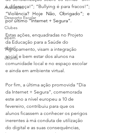
à diferença!”; “Bullying é para fracos!”; 
Avaliações
“
Violência? Hoje Não, Obrigado”; e 
Desporto Escolar
por último “Internet + Segura”.
Clubes
Estas ações, enquadradas no Projeto 
ebem
da Educação para a Saúde do 
ebpol
Agrupamento, visam a integração 
social e bem estar dos alunos na 
ubuntu
comunidade local e no espaço escolar 
e ainda em ambiente virtual.
Por fim, a última ação promovida “Dia 
da Internet + Segura”, comemorada 
este ano a nível europeu a 10 de 
fevereiro, contribuiu para que os 
alunos ficassem a conhecer os perigos 
inerentes à má conduta de utilização 
do digital e as suas consequências, 