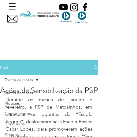
Post
Todos os posts
Ações de Sensibilização da PSP
Todos os posts
Durante os meses de janeiro e 
Noticias
fevereiro, a PSP de Matosinhos, em 
Comunicados
particular os agentes da “Escola 
Segura”, deslocaram-se à Escola Básica 
Concursos
Óscar Lopes, para promoverem ações 
Arquivo
de sensibilização sobre os temas “Sim 