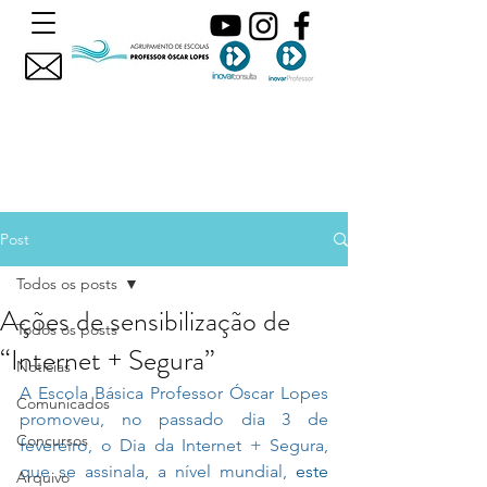
Post
Todos os posts
Ações de sensibilização de
Todos os posts
“Internet + Segura”
Noticias
A Escola Básica Professor Óscar Lopes 
Comunicados
promoveu, no passado dia 3 de 
Concursos
fevereiro, o Dia da Internet + Segura, 
que se assinala, a nível mundial, 
este 
Arquivo