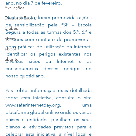
ano, no dia 7 de fevereiro.
Avaliações
Neste âmbito, foram promovidas ações 
Desporto Escolar
de sensibilização pela PSP – Escola 
Clubes
Segura a todas as turmas dos 5.º, 6.º e 
ebem
7.º anos com o intuito de promover as 
boas práticas de utilização da Internet, 
ebpol
identificar os perigos existentes nos 
ubuntu
diversos sítios da Internet e as 
consequências desses perigos no 
nosso quotidiano.
Para obter informação mais detalhada 
sobre esta iniciativa, consulte o site 
www.saferinternetday.org
, uma 
plataforma global online onde os vários 
países e entidades partilham os seus 
planos e atividades previstos para a 
celebrar esta iniciativa, a nível local e 