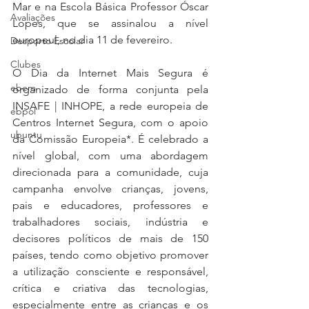
Mar e na Escola Básica Professor Óscar 
Avaliações
Lopes, que se assinalou a nível 
europeul, no dia 11 de fevereiro.
Desporto Escolar
Clubes
O Dia da Internet Mais Segura é 
ebem
organizado de forma conjunta pela 
INSAFE | INHOPE, a rede europeia de 
ebpol
Centros Internet Segura, com o apoio 
ubuntu
da Comissão Europeia*. É celebrado a 
nível global, com uma abordagem 
direcionada para a comunidade, cuja 
campanha envolve crianças, jovens, 
pais e educadores, professores e 
trabalhadores sociais, indústria e 
decisores políticos de mais de 150 
países, tendo como objetivo promover 
a utilização consciente e responsável, 
crítica e criativa das tecnologias, 
especialmente entre as crianças e os 