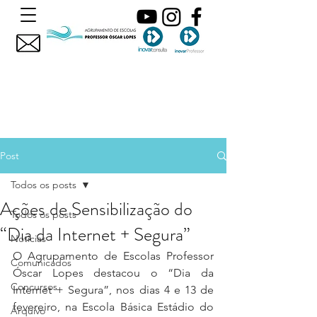
Post
Todos os posts
Ações de Sensibilização do
Todos os posts
“Dia da Internet + Segura”
Noticias
O Agrupamento de Escolas Professor 
Comunicados
Óscar Lopes destacou o “Dia da 
Concursos
Internet + Segura”, nos dias 4 e 13 de 
fevereiro, na Escola Básica Estádio do 
Arquivo