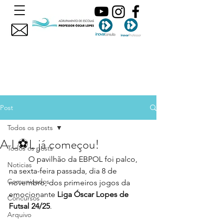
Post
Todos os posts
A L⚽L já começou!
Todos os posts
	O pavilhão da EBPOL foi palco, 
Noticias
na sexta-feira passada, dia 8 de 
Comunicados
novembro, dos primeiros jogos da 
emocionante 
Liga Óscar Lopes de 
Concursos
Futsal 24/25
.
Arquivo