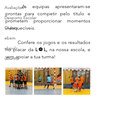
	As equipas apresentaram-se 
Avaliações
prontas para competir pelo título e 
Desporto Escolar
prometem proporcionar momentos 
Clubes
inesquecíveis.
ebem
	Confere os jogos e os resultados 
ebpol
no placar da 
L⚽L, 
na nossa escola, e 
vem apoiar a tua turma!
ubuntu