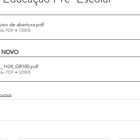
iso de abertura
.pdf
de PDF • 720KB
 
NOVO
a_ H24_GR100
.pdf
de PDF • 320KB
cursos