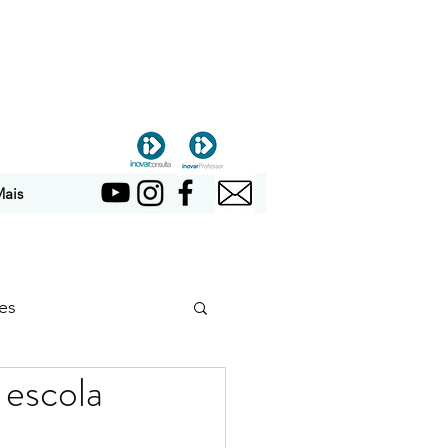
ais
es
 escola