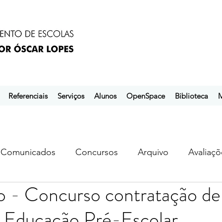
Referenciais
Serviços
Alunos
OpenSpace
Biblioteca
M
Comunicados
Concursos
Arquivo
Avaliaçõ
o - Concurso contratação de
s
ebem
ebpol
ubuntu
Educação Pré-Escolar