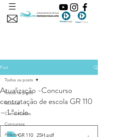
Post
Todos os posts
Atualização -Concurso
Todos os posts
contratação de escola GR 110
Noticias
– 1.ºciclo
Comunicados
Concursos
Arquivo
GR 110 _25H
.pdf