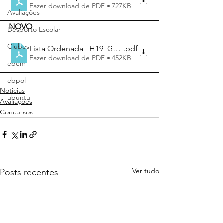
Fazer download de PDF • 727KB
Avaliações
NOVO
Desporto Escolar
Clubes
Lista Ordenada_ H19_GR110
.pdf
Fazer download de PDF • 452KB
ebem
ebpol
Noticias
ubuntu
Avaliações
Concursos
Ver tudo
Posts recentes