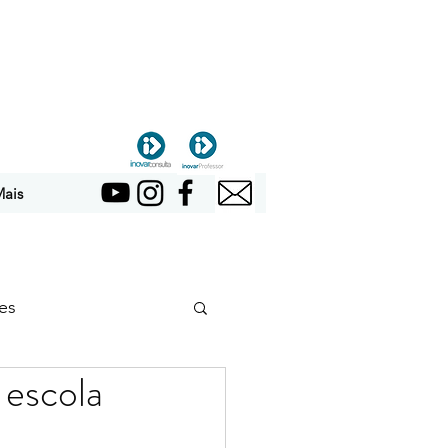
ais
es
 escola