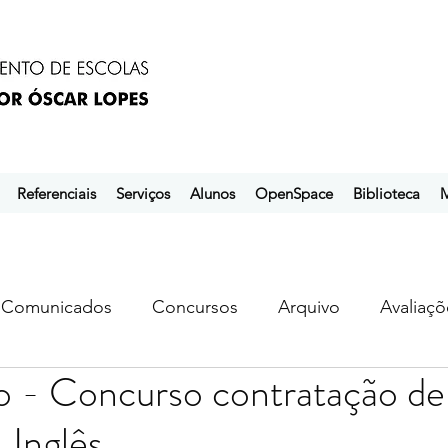
Referenciais
Serviços
Alunos
OpenSpace
Biblioteca
M
Comunicados
Concursos
Arquivo
Avaliaçõ
o - Concurso contratação de
s
ebem
ebpol
ubuntu
Inglês