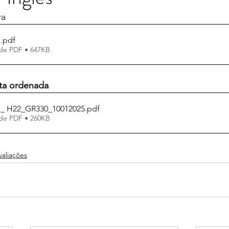
ra
s
.pdf
de PDF • 647KB
sta ordenada
a_ H22_GR330_10012025
.pdf
de PDF • 260KB
valiações