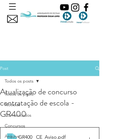
Post
Todos os posts
Atualização de concurso
Todos os posts
contratação de escola -
Noticias
GR400
Comunicados
Concursos
Arquivo
GR400 _CE_Aviso
.pdf