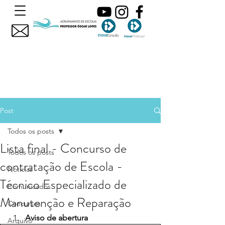
Post
Todos os posts
Lista final - Concurso de
Todos os posts
contratação de Escola -
Noticias
Técnico Especializado de
Comunicados
Manutenção e Reparação
Concursos
Aviso de abertura
Arquivo