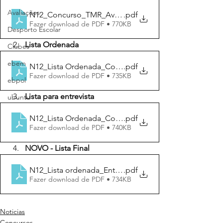
Avaliações
N12_Concurso_TMR_Aviso de abertura
.pdf
Fazer download de PDF • 770KB
Desporto Escolar
Lista Ordenada
Clubes
ebem
N12_Lista Ordenada_Concurso_TMR
.pdf
Fazer download de PDF • 735KB
ebpol
Lista para entrevista
ubuntu
N12_Lista Ordenada_Concurso_TMR_entrevista
.pdf
Fazer download de PDF • 740KB
NOVO - Lista Final
N12_Lista ordenada_Entrevista _TMR
.pdf
Fazer download de PDF • 734KB
Noticias
Concursos