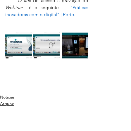
	O 
link
 de acesso à gravação do 
Webinar
  é o seguinte – 
 "Práticas 
inovadoras com o digital" | Porto
.
Noticias
Arquivo