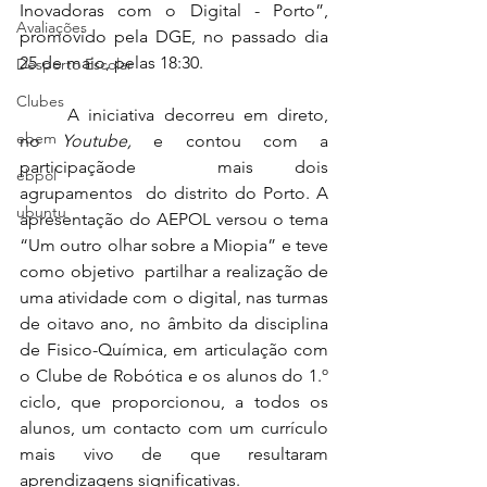
Inovadoras com o Digital - Porto”, 
Avaliações
promovido pela DGE, no passado dia 
25 de maio, pelas 18:30.
Desporto Escolar
Clubes
	A iniciativa decorreu em direto, 
ebem
no 
Youtube, 
e contou com a 
participaçãode 
mais dois 
ebpol
agrupamentos
do distrito do Porto. A 
ubuntu
apresentação do AEPOL versou o tema 
“Um outro olhar sobre a Miopia” e teve 
como objetivo  partilhar a realização de 
uma atividade com o digital, nas turmas 
de oitavo ano, no âmbito da disciplina 
de Fisico-Química, em articulação com 
o Clube de Robótica e os alunos do 1.º 
ciclo, que proporcionou, a todos os 
alunos, um contacto com um currículo 
mais vivo de que resultaram 
aprendizagens significativas. 