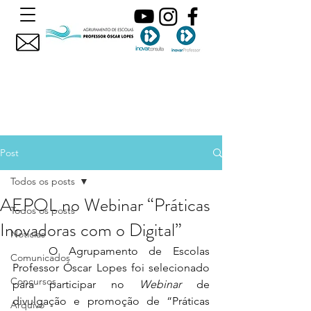
Post
Todos os posts
AEPOL no Webinar “Práticas
Todos os posts
Inovadoras com o Digital”
Noticias
	O Agrupamento de Escolas 
Comunicados
Professor Óscar Lopes foi selecionado 
Concursos
para participar no 
Webinar
 de 
divulgação e promoção de “Práticas 
Arquivo