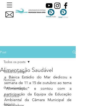
Post
Todos os posts
Alimentação Saudável
Todos os posts
a Básica Estádio do Mar dedicou a 
Noticias
semana de 11 a 15 de outubro ao tema 
Comunicados
“Alimentação” e contou com a 
participação da Equipa da Educação 
Concursos
Ambiental da Câmara Municipal de 
Arquivo
Matosinhos. 