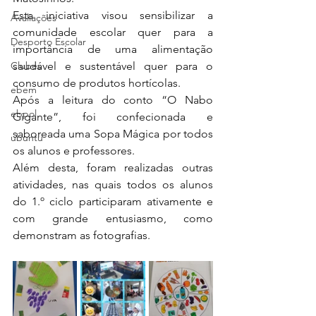
Esta iniciativa visou sensibilizar a 
Avaliações
comunidade escolar quer para a 
Desporto Escolar
importância de uma alimentação 
Clubes
saudável e sustentável quer para o 
consumo de produtos hortícolas. 
ebem
Após a leitura do conto “O Nabo 
ebpol
Gigante”, foi confecionada e 
saboreada uma Sopa Mágica por todos 
ubuntu
os alunos e professores. 
Além desta, foram realizadas outras 
atividades, nas quais todos os alunos 
do 1.º ciclo participaram ativamente e 
com grande entusiasmo, como 
demonstram as fotografias. 