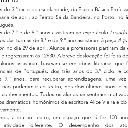
 do 3.º ciclo de escolaridade, da Escola Básica Profess
ana de abril, ao Teatro Sá da Bandeira, no Porto, no âm
tuguês.
 de 7.º e de 8.º anos assistiram ao espetáculo 
Leandro
 os das turmas de 8.º e de 9.º ano assistiram à peça 
Aqui
or
, no dia 29 de abril. Alunos e professoras partiram da 
 e regressaram às 12h30. A breve deslocação foi feita de
lunos assistiram baseiam-se em obras literárias que f
ciais de Português, dos três anos do 3.º ciclo, e con
 9.º anos, para recuperar aprendizagens, uma vez 
 não puderam ir ao teatro, nos dois últimos anos, e na
r conhecimentos. Todos os alunos se sentiram motivados
os dramáticos homónimos da escritora Alice Vieira e do 
ivamente.
os, a ida ao teatro, um espaço que já fez 100 anos, 
a atividade diferente. O desempenho dos atore