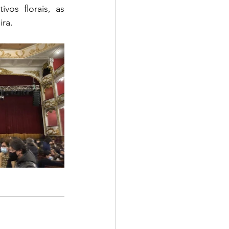
os florais, as 
ira.