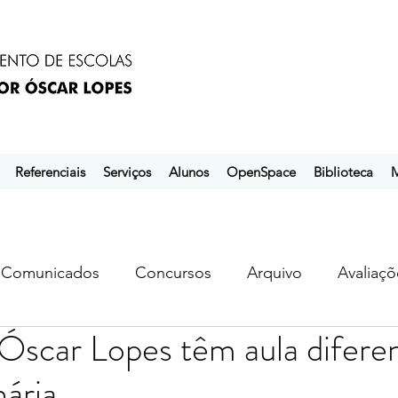
Referenciais
Serviços
Alunos
OpenSpace
Biblioteca
M
Comunicados
Concursos
Arquivo
Avaliaçõ
Óscar Lopes têm aula difere
s
ebem
ebpol
ubuntu
nária