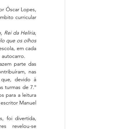
or Óscar Lopes, 
bito curricular 
, Rei da Helíria
, 
lo que os olhos 
escola, em cada 
 autocarro.
azem parte das 
tribuíram, nas 
que, devido à 
s turmas de 7.º 
 para a leitura 
escritor Manuel 
foi divertida, 
s revelou-se 