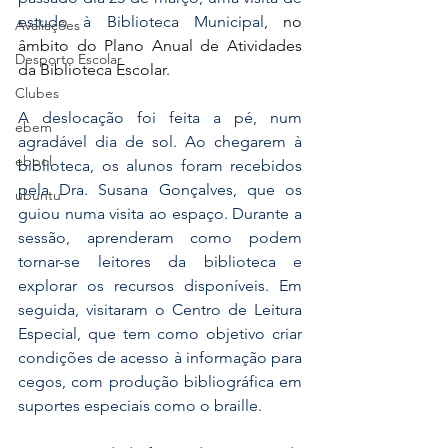
estudo à Biblioteca Municipal
, no 
Avaliações
âmbito do Plano Anual de Atividades 
Desporto Escolar
da Biblioteca Escolar
.
Clubes
A deslocação foi feita a pé, num 
ebem
agradável dia de sol.
 Ao
 chegarem à 
ebpol
biblioteca, os alunos foram recebidos 
pela Dra. Susana Gonçalves, que os 
ubuntu
guiou numa visita ao espaço. Durante a 
sessão, aprenderam como podem 
tornar-se leitores da biblioteca e 
explorar os recursos disponíveis. Em 
seguida, visitaram o Centro de Leitura 
Especial, que tem como objetivo criar 
condições de acesso à informação para 
cegos, com produção bibliográfica em 
suportes especiais como o braille.