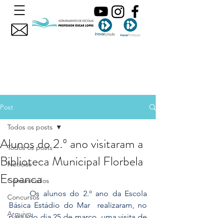
Post
Todos os posts
Alunos do 2.º ano visitaram a
Todos os posts
Biblioteca Municipal Florbela
Noticias
Espanca
Comunicados
	Os alunos do 2.º ano da Escola 
Concursos
Básica Estádio do Mar  realizaram, no 
Arquivo
passado dia 25 de março, uma visita de 