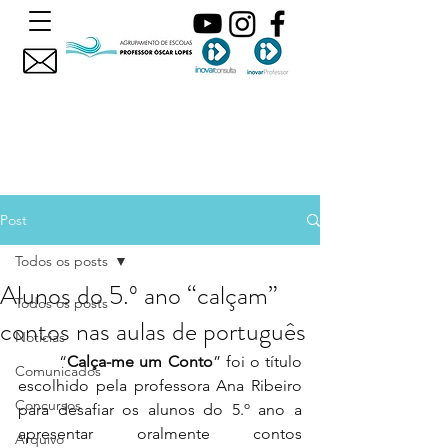
Post
Todos os posts
Alunos do 5.º ano “calçam”
Todos os posts
contos nas aulas de português
Noticias
	“
Calça-me um Conto
” foi o título 
Comunicados
escolhido pela professora Ana Ribeiro 
Concursos
para desafiar os alunos do 5.º ano a 
apresentar oralmente contos 
Arquivo