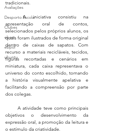
tradicionais.
Avaliações
	A iniciativa consistiu na 
Desporto Escolar
apresentação oral de contos, 
Clubes
selecionados pelos próprios alunos, os 
ebem
quais foram ilustrados de forma original 
dentro de caixas de sapatos. Com 
ebpol
recurso a materiais recicláveis, tecidos, 
ubuntu
figuras recortadas e cenários em 
miniatura, cada caixa representava o 
universo do conto escolhido, tornando 
a história visualmente apelativa e 
facilitando a compreensão por parte 
dos colegas.
	A atividade teve como principais 
objetivos o desenvolvimento da 
expressão oral, a promoção da leitura e 
o estímulo da criatividade.