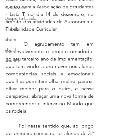
eleitos para a Associação de Estudantes 
Avaliações
- Lista T, no dia 14 de dezembro, no 
Desporto Escolar
âmbito das atividades de Autonomia e 
Clubes
Flexibilidade Curricular.
ebem
	O agrupamento tem em 
ebpol
desenvolvimento o projeto omadodo, 
no seu terceiro ano de implementação, 
ubuntu
que tem vindo a promover nos alunos 
competências sociais e emocionais 
que lhes permitem olhar melhor para si, 
olhar melhor para o outro, e nessa 
perspetiva, abraçar uma nova forma de 
compreender e intervir no Mundo que 
os rodeia. 
	Foi nesse sentido que, ao longo 
do primeiro semestre, os alunos de 3.º 