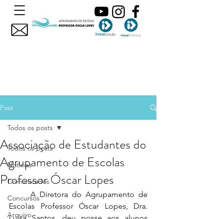
Post
Todos os posts
Associação de Estudantes do
Todos os posts
Agrupamento de Escolas
Noticias
Professor Óscar Lopes
Comunicados
	A Diretora do Agrupamento de 
Concursos
Escolas Professor Óscar Lopes, Dra. 
Arquivo
Luísa Santos, deu posse aos alunos 