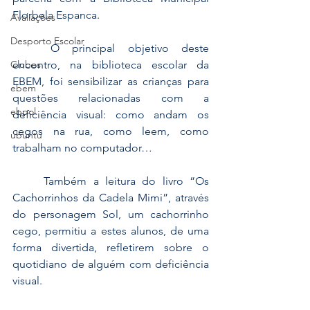
Florbela Espanca
.
Avaliações
Desporto Escolar
	O principal objetivo deste 
Clubes
encontro, na biblioteca escolar da 
EBEM, foi sensibilizar as crianças para 
ebem
questões relacionadas com a 
ebpol
deficiência visual: como andam os 
cegos na rua, como leem, como 
ubuntu
trabalham no computador…
	Também a leitura do livro “Os 
Cachorrinhos da Cadela Mimi”, através 
do personagem Sol, um cachorrinho 
cego, permitiu a estes alunos, de uma 
forma divertida, refletirem sobre o 
quotidiano de alguém com deficiência 
visual.