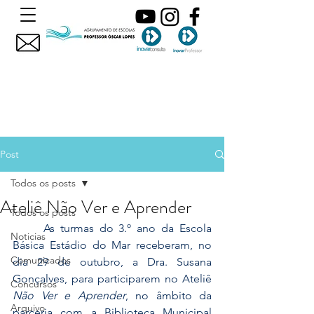
Post
Todos os posts
Ateliê Não Ver e Aprender
Todos os posts
	As turmas do 3.º ano da Escola 
Noticias
Básica Estádio do Mar receberam, no 
Comunicados
dia 29 de outubro, a Dra. Susana 
Gonçalves, para participarem no Ateliê 
Concursos
Não Ver e Aprender
, no âmbito da 
Arquivo
parceria com a Biblioteca Municipal 