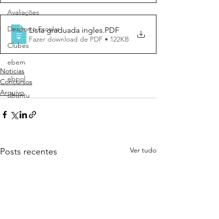
Avaliações
Desporto Escolar
Lista graduada ingles
.PDF
Fazer download de PDF • 122KB
Clubes
ebem
Noticias
ebpol
Concursos
Arquivo
ubuntu
Ver tudo
Posts recentes