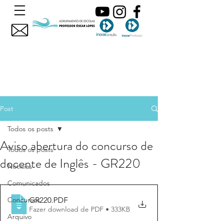
Post
Todos os posts
Aviso abertura do concurso de
Todos os posts
docente de Inglês - GR220
Noticias
Comunicados
GR220
.PDF
Concursos
Fazer download de PDF • 333KB
Arquivo