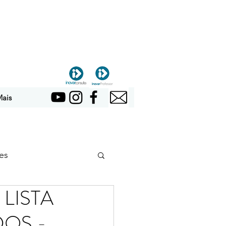
ais
es
 LISTA
OS -