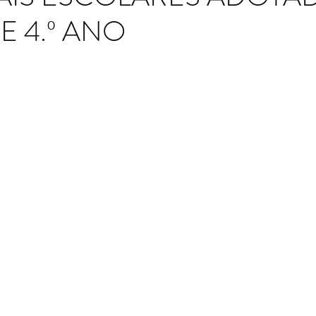
.º E 4.º ANO