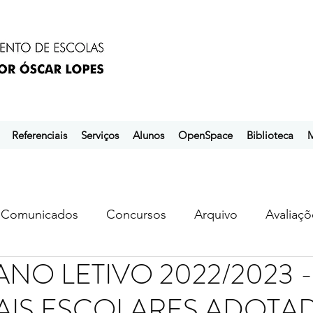
Referenciais
Serviços
Alunos
OpenSpace
Biblioteca
M
Comunicados
Concursos
Arquivo
Avaliaçõ
ANO LETIVO 2022/2023 -
s
ebem
ebpol
ubuntu
IS ESCOLARES ADOTAD