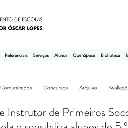
Referenciais
Serviços
Alunos
OpenSpace
Biblioteca
M
Comunicados
Concursos
Arquivo
Avaliaçõ
 Instrutor de Primeiros Soc
s
ebem
ebpol
ubuntu
cola e sensibiliza alunos do 5.