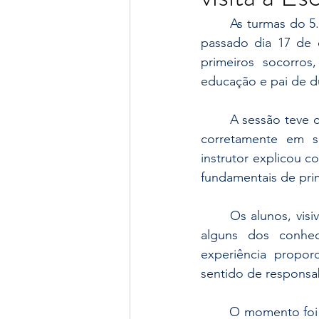
	As turmas do 5.º ano do nosso Agrupamento tiveram a oportunidade de participar, no 
passado dia 17 de 
primeiros socorro
educação e pai de du
	A sessão teve como principal objetivo sensibilizar os alunos para a importância de agir 
corretamente em s
instrutor explicou c
fundamentais de prim
	Os alunos, visivelmente entusiasmados, tiveram a oportunidade de colocar em prática 
alguns dos conhec
experiência propo
sentido de responsab
	O momento foi registado em fotografias que refletem o entusiasmo e a dedicação dos 