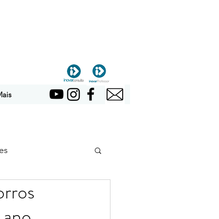
ais
es
orros
º ano