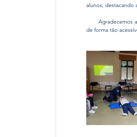
alunos, destacando a
	Agradecemos ao instrutor pela sua disponibilidade e por partilhar o seu conhecimento 
de forma tão acessív