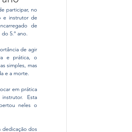
 instrutor de 
ncarregado de 
 do 5.º ano.
 e prática, o 
as simples, mas 
da e a morte.
strutor. Esta 
ertou neles o 