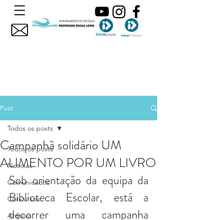
Post
Todos os posts
Campanhã solidário UM
Todos os posts
ALIMENTO POR UM LIVRO
Noticias
Sob orientação da equipa da 
Comunicados
Biblioteca Escolar, está a 
Concursos
decorrer uma campanha 
Arquivo