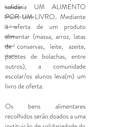
solidária UM ALIMENTO 
Avaliações
POR UM LIVRO.. Mediante 
Desporto Escolar
a oferta de um produto 
Clubes
alimentar (massa, arroz, latas 
ebem
de conservas, leite, azeite, 
ebpol
pacotes de bolachas, entre 
ubuntu
outros), a comunidade 
escolar/os alunos leva(m) um 
livro de oferta.
Os bens alimentares 
recolhidos serão doados a uma 
instituição de solidariedade do 