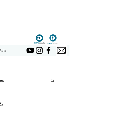
ais
es
s