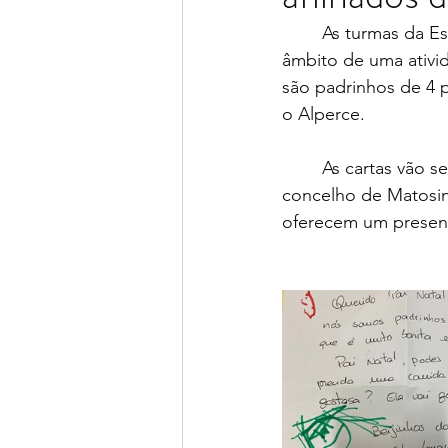
As turmas da Es
âmbito de uma ativid
são padrinhos de 4 p
o Alperce. 
As cartas vão s
concelho de Matosinh
oferecem um present