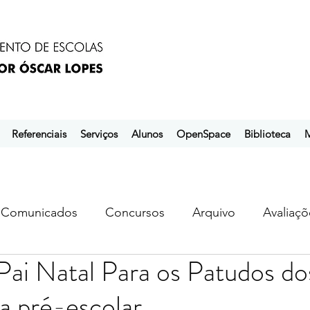
Referenciais
Serviços
Alunos
OpenSpace
Biblioteca
M
Comunicados
Concursos
Arquivo
Avaliaçõ
Pai Natal Para os Patudos do
s
ebem
ebpol
ubuntu
da pré-escolar