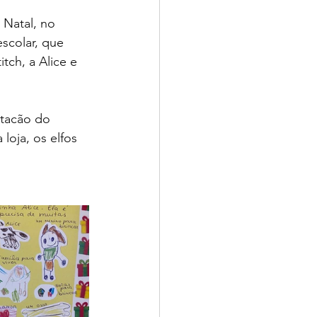
 Natal, no 
scolar, que 
tch, a Alice e 
rtacão do 
oja, os elfos 