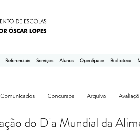
Referenciais
Serviços
Alunos
OpenSpace
Biblioteca
M
Comunicados
Concursos
Arquivo
Avaliaçõ
ão do Dia Mundial da Alim
s
ebem
ebpol
ubuntu
L