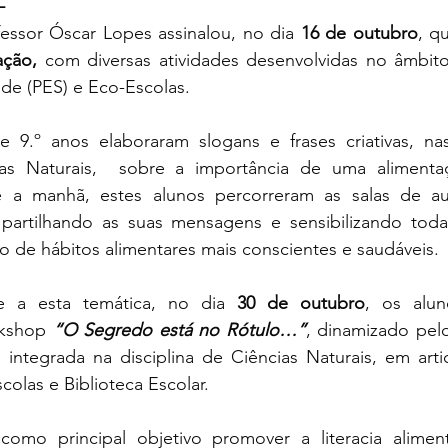
fessor Óscar Lopes assinalou, no dia 
16 de outubro
, qu
ação,
 com diversas atividades desenvolvidas no âmbito
de (PES) e Eco-Escolas.
 9.º anos elaboraram slogans e frases criativas, nas 
as Naturais,  sobre a importância de uma alimentaç
e a manhã, estes alunos percorreram as salas de aul
 partilhando as suas mensagens e sensibilizando tod
o de hábitos alimentares mais conscientes e saudáveis.
e a esta temática, no dia 
30 de outubro
, os alun
rkshop 
“O Segredo está no Rótulo…”
, dinamizado pelo
 integrada na disciplina de Ciências Naturais, em arti
colas e Biblioteca Escolar.
e como principal objetivo promover a literacia aliment