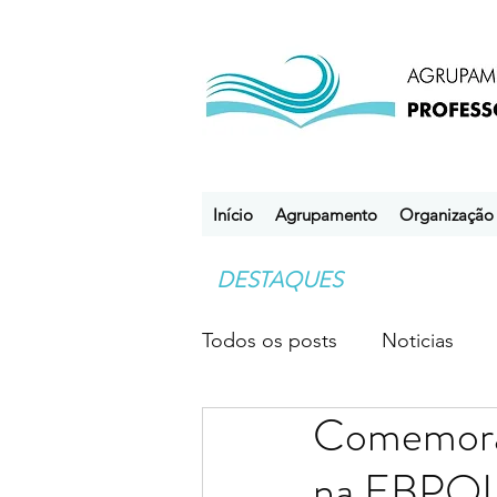
Início
Agrupamento
Organização
DESTAQUES
Todos os posts
Noticias
Comemoraç
Desporto Escolar
Clube
na EBPO