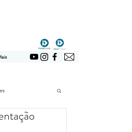
ais
es
entação