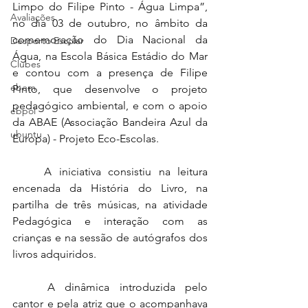
Limpo do Filipe Pinto - Água Limpa”, 
Avaliações
no dia 03 de outubro, no âmbito da 
comemoração do Dia Nacional da 
Desporto Escolar
Água, na Escola Básica Estádio do Mar 
Clubes
e contou com a presença de Filipe 
ebem
Pinto, que desenvolve o projeto 
pedagógico ambiental, e com o apoio 
ebpol
da ABAE (Associação Bandeira Azul da 
ubuntu
Europa) - Projeto Eco-Escolas.
	A iniciativa consistiu na leitura 
encenada da História do Livro, na 
partilha de três músicas, na atividade 
Pedagógica e interação com as 
crianças e na sessão de autógrafos dos 
livros adquiridos.
	A dinâmica introduzida pelo 
cantor e pela atriz que o acompanhava 