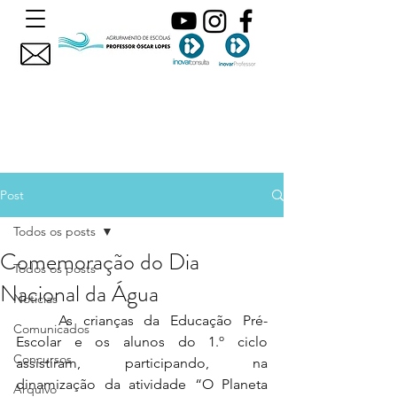
Post
Todos os posts
Comemoração do Dia
Todos os posts
Nacional da Água
Noticias
	As crianças da Educação Pré-
Comunicados
Escolar e os alunos do 1.º ciclo 
Concursos
assistiram, participando, na 
dinamização da atividade “O Planeta 
Arquivo