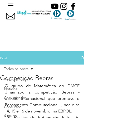
Post
Todos os posts
Competição Bebras
Todos os posts
O grupo de Matemática do DMCE 
Noticias
dinamizou a competição Bebras - 
Comunicados
desafio internacional que promove o 
Pensamento Computacional -, nos dias 
Concursos
14, 15 e 16 de novembro, na EBPOL. 
Arquivo
Os desafios do Bebras são feitos de 