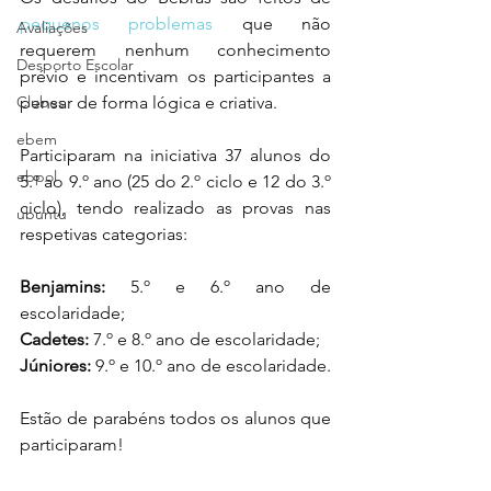
pequenos problemas
 que não 
Avaliações
requerem nenhum conhecimento 
Desporto Escolar
prévio e incentivam os participantes a 
Clubes
pensar de forma lógica e criativa. 
ebem
Participaram na iniciativa 37 alunos do 
ebpol
5.º ao 9.º ano (25 do 2.º ciclo e 12 do 3.º 
ciclo), tendo realizado as provas nas 
ubuntu
respetivas categorias:
Benjamins:
 5.º e 6.º ano de 
escolaridade; 
Cadetes:
 7.º e 8.º ano de escolaridade;
Júniores:
 9.º e 10.º ano de escolaridade.
Estão de parabéns todos os alunos que 
participaram!