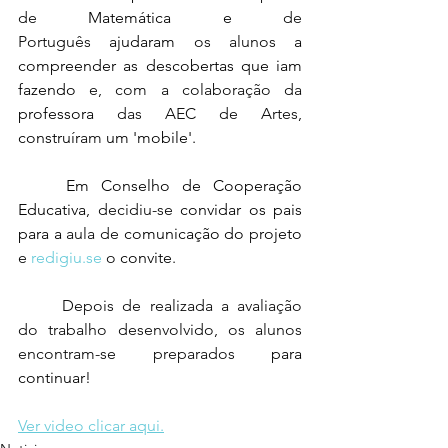
de
 Matemática e 
de 
Português
 ajudaram
 os alunos 
a 
compreender as descobertas que iam 
fazendo
 e, com a colaboração da 
professora 
das AEC de Artes, 
construír
am
 um 'mobile'. 
	Em Conselho de Cooperação 
Educativa
,
decidiu-se 
convidar os pais 
para a 
aula de 
comunicação do 
p
rojeto
e 
redigiu.se
 o 
convite
.
	Depois de realizada a avaliação 
do trabalho desenvolvido, os alunos 
encontram-se preparados 
para 
continuar!
Ver video clicar aqui.