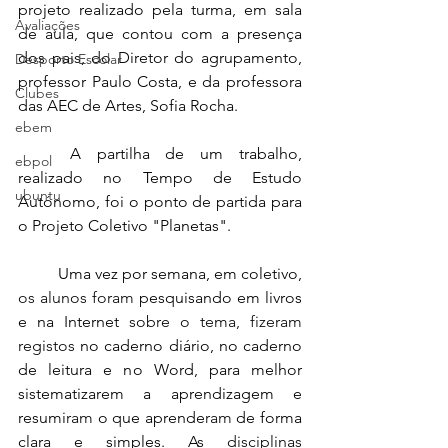
projeto realizado pela turma, em sala 
Avaliações
de aula, que contou com a presença 
dos pais, do Diretor do agrupamento, 
Desporto Escolar
professor Paulo Costa, e da professora 
Clubes
das AEC de Artes, Sofia Rocha.
ebem
	A partilha de um trabalho, 
ebpol
realizado no Tempo de Estudo 
ubuntu
Autónomo, foi o ponto de partida para 
o Projeto Coletivo "Planetas".
	Uma vez por semana, em coletivo, 
os alunos foram 
pesquisando em livros 
e na 
I
nternet
 sobre o tema, fizeram 
registos
 no caderno diário, no caderno 
de leitura e no Word, para melhor 
sistematizarem a aprendizagem e 
resumi
ram
 o que aprende
ram
 de forma 
clara e simples. A
s disciplinas 