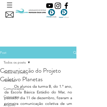
Post
Todos os posts
Comunicação do Projeto
Todos os posts
Coletivo Planetas
Noticias
	Os alunos da turma B, do 1.º ano, 
Comunicados
da Escola Básica Estádio do Mar, no 
Concursos
passado dia 11 de dezembro, fizeram a 
primeira comunicação coletiva de um 
Arquivo