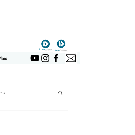
ais
es
e