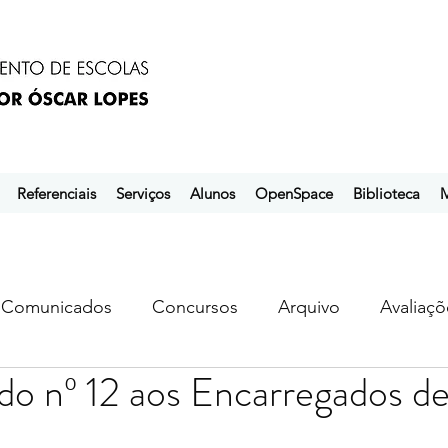
Referenciais
Serviços
Alunos
OpenSpace
Biblioteca
M
Comunicados
Concursos
Arquivo
Avaliaçõ
o nº 12 aos Encarregados d
s
ebem
ebpol
ubuntu