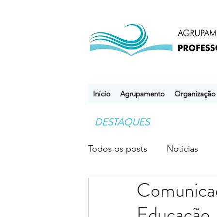
Início
Agrupamento
Organização
DESTAQUES
Todos os posts
Noticias
Comunicad
Desporto Escolar
Clube
Educação