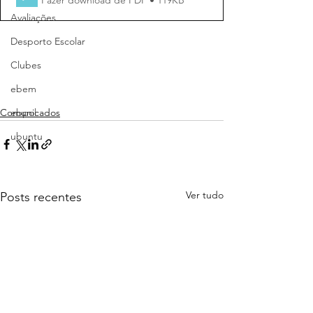
Avaliações
Desporto Escolar
Clubes
ebem
Comunicados
ebpol
ubuntu
Ver tudo
Posts recentes