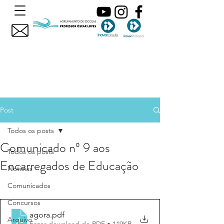
Post
Todos os posts
Comunicado nº 9 aos
Todos os posts
Encarregados de Educação
Noticias
Comunicados
Concursos
agora
.pdf
Arquivo
Fazer download de PDF • 119KB