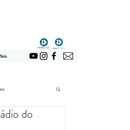
ais
es
dio do