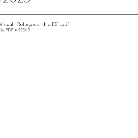
Virtual - Refeições - JI e EB1
.pdf
de PDF • 955KB