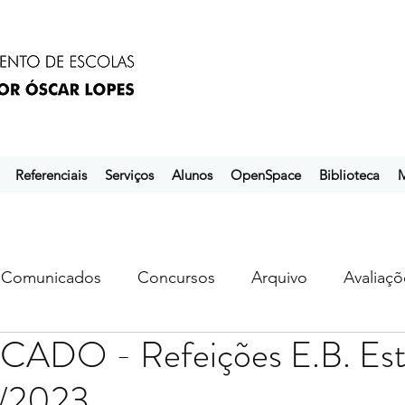
Referenciais
Serviços
Alunos
OpenSpace
Biblioteca
M
Comunicados
Concursos
Arquivo
Avaliaçõ
DO - Refeições E.B. Está
s
ebem
ebpol
ubuntu
/2023