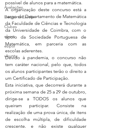
possível de alunos para a matemática. 
Avaliações
A organização deste concurso está a 
cargo do Departamento de Matemática 
Desporto Escolar
da Faculdade de Ciências e Tecnologia 
Clubes
da Universidade de Coimbra, com o 
ebem
apoio da Sociedade Portuguesa de 
Matemática, em parceria com as 
ebpol
escolas aderentes. 
ubuntu
Devido à pandemia, o concurso não 
tem caráter nacional, pelo que, todos 
os alunos participantes terão o direito a 
um Certificado de Participação. 
Esta iniciativa, que decorrerá durante a 
próxima semana de 25 a 29 de outubro, 
dirige-se a TODOS os alunos que 
queiram participar. Consiste na 
realização de uma prova única, de itens 
de escolha múltipla, de dificuldade 
crescente, e não existe qualquer 