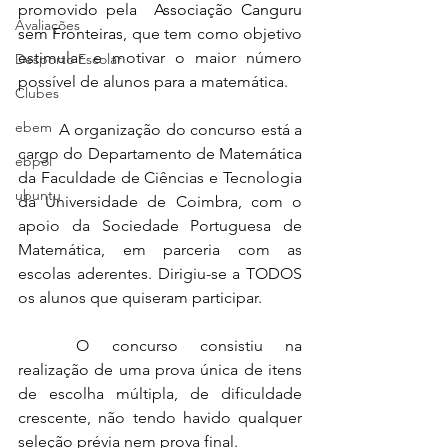
promovido pela  
Associação Canguru 
Avaliações
sem Fronteiras
, que tem como objetivo 
estimular e motivar o maior número 
Desporto Escolar
possível de alunos para a matemática.
Clubes
ebem
	A organização do concurso está a 
cargo do Departamento de Matemática 
ebpol
da Faculdade de Ciências e Tecnologia 
ubuntu
da Universidade de Coimbra, com o 
apoio da Sociedade Portuguesa de 
Matemática, em parceria com as 
escolas aderentes. Dirigiu-se a TODOS 
os alunos que quiseram participar.
	O concurso consistiu na 
realização de uma prova única de itens 
de escolha múltipla, de dificuldade 
crescente, não tendo havido qualquer 
seleção prévia nem prova final.