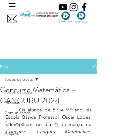
Post
Todos os posts
Concurso Matemática –
Todos os posts
CANGURU 2024
Noticias
	Os alunos de 5.º e 9.º ano, da 
Comunicados
Escola Básica Professor Óscar Lopes, 
Concursos
participaram, no dia 21 de março, no 
Concurso Canguru Matemático
, 
Arquivo