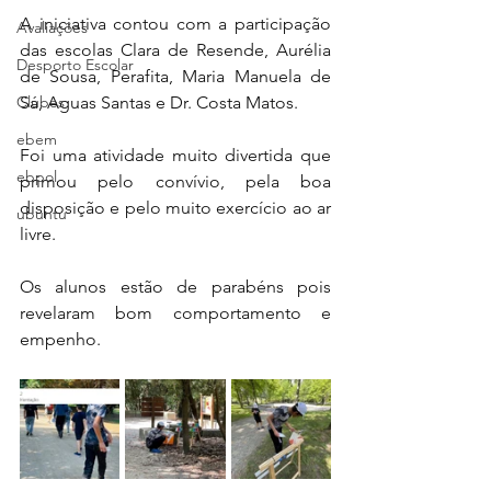
A iniciativa contou com a participação 
Avaliações
das escolas Clara de Resende, Aurélia 
Desporto Escolar
de Sousa, Perafita, Maria Manuela de 
Clubes
Sá, Aguas Santas e Dr. Costa Matos.
ebem
Foi uma atividade muito divertida que 
ebpol
primou pelo convívio, pela boa 
disposição e pelo muito exercício ao ar 
ubuntu
livre.
Os alunos estão de parabéns pois 
revelaram bom comportamento e 
empenho.