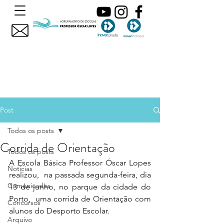
Post
Todos os posts
Corrida de Orientação
Todos os posts
A Escola Básica Professor Óscar Lopes 
Noticias
realizou,  na passada segunda-feira, dia 
Comunicados
13 de junho, no parque da cidade do 
Porto,  uma corrida de Orientação com 
Concursos
alunos do Desporto Escolar.
Arquivo