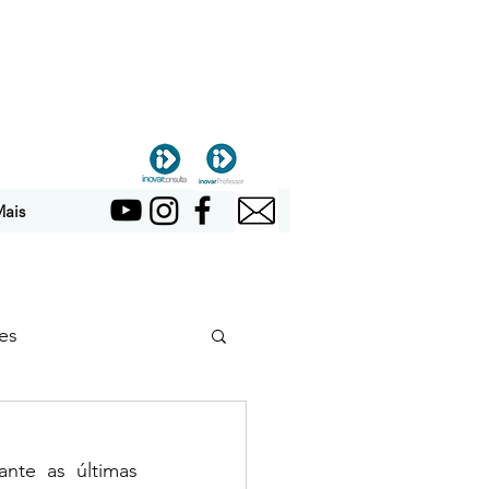
ais
es
nte as últimas 