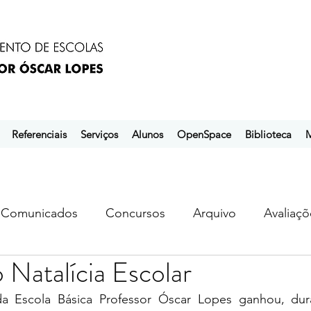
Referenciais
Serviços
Alunos
OpenSpace
Biblioteca
M
Comunicados
Concursos
Arquivo
Avaliaçõ
Natalícia Escolar
s
ebem
ebpol
ubuntu
da Escola Básica Professor Óscar Lopes ganhou, dura