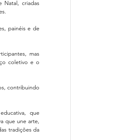
Natal, criadas 
es.
s, painéis e de 
.
icipantes, mas 
 coletivo e o 
s, contribuindo 
ducativa, que 
a que une arte, 
as tradições da 