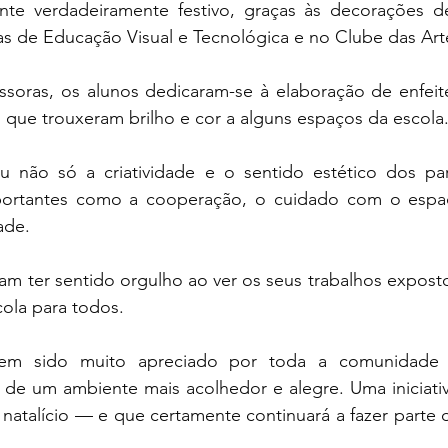
e verdadeiramente festivo, graças às decorações de 
as de Educação Visual e Tecnológica e no Clube das Art
ssoras, os alunos dedicaram-se à elaboração de enfeite
 que trouxeram brilho e cor a alguns espaços da escola
u não só a criatividade e o sentido estético dos part
ortantes como a cooperação, o cuidado com o espaço
ade.
ram ter sentido orgulho ao ver os seus trabalhos exposto
ola para todos.
 tem sido muito apreciado por toda a comunidade e
 de um ambiente mais acolhedor e alegre. Uma iniciativ
 natalício — e que certamente continuará a fazer parte d