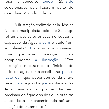
foram a concurso
, tendo
  25
 sido
selecionadas para fazerem parte do 
calendário 2023 da Hidroval.
	A ilustração realizada pela Jéssica 
Nunes e manipulada pelo Lu
í
s Santiago 
foi uma das selecionadas no subtema 
Captação da Água
 e com 
o título "um 
só planeta"
. O
s alunos adicionaram 
uma pequena descrição para 
complementar
 a ilustração
: "Esta 
ilustração mostra-nos o “início” do 
ciclo da água, tenta sensibilizar
 para o 
facto de 
 que dependemos da chuva 
para
 que a 
 água cheg
ue
 ao planeta.
Na 
Terra, animais e plantas também 
precisam da água dos rios ou albufeiras 
antes desta ser encaminhada até uma 
estação de tratamento."