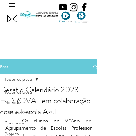
Post
Todos os posts
Desafio Calendário 2023
Todos os posts
HIDROVAL em colaboração
Noticias
com a Escola Azul
Comunicados
	Os alunos do 9.°Ano do 
Concursos
Agrupamento de Escolas Professor 
Arquivo
Óscar Lopes abraçaram mais um 