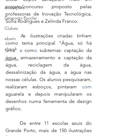
projeto/concurso proposto pelas 
Avaliações
professoras de Inovação Tecnológica, 
Desporto Escolar
Sofia Rodrigues e Zelinda Franco. 
Clubes
	As ilustrações criada
s
 tinham 
ebem
como tema principal "Água, só há 
ebpol
uma
” e 
com
o
 subtemas: captação da 
água, armazenamento e captação da 
ubuntu
água, reciclagem da água, 
dessalinização da água, a água nas 
nossas células. Os alunos pesquisaram, 
realizaram esboços, pintaram 
com
aguarela e depois manipularam os 
desenhos numa ferramenta de design 
gráfico. 
	De entre 11 escolas azuis do 
Grande Porto, mais de 150 ilustrações 