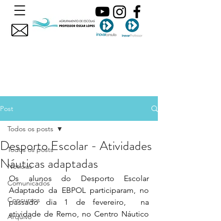
Post
Todos os posts
Desporto Escolar - Atividades
Todos os posts
Náuticas adaptadas
Noticias
O
s alunos do Desporto Escolar 
Comunicados
Adaptado da EBPOL participaram, no 
Concursos
passado dia 1 de fevereiro,  na 
atividade de Remo, no Centro Náutico 
Arquivo