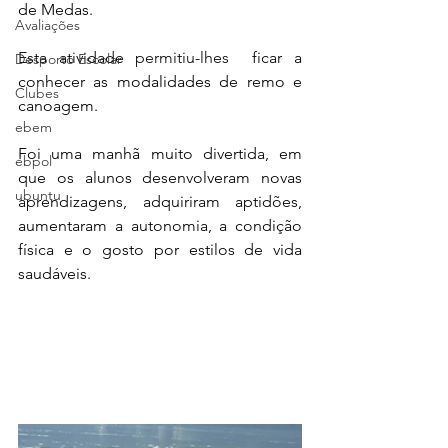
de Medas.
Avaliações
E
sta atividade 
permitiu-lhes 
 ficar a 
Desporto Escolar
conhecer as modalidades de remo e 
Clubes
canoagem. 
ebem
Foi uma manhã muito divertida, em 
ebpol
que os alunos desenvolveram novas 
ubuntu
aprendizagens, adquiriram aptidões, 
aumentaram a autonomia, a condição 
física e o gosto por estilos de vida 
saudáveis. 