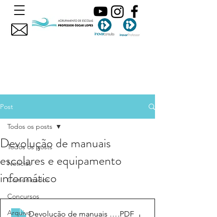
Post
Todos os posts
Devolução de manuais
Todos os posts
escolares e equipamento
Noticias
informático
Comunicados
Concursos
Arquivo
Devolução de manuais escolares e equipamento infor
.PDF