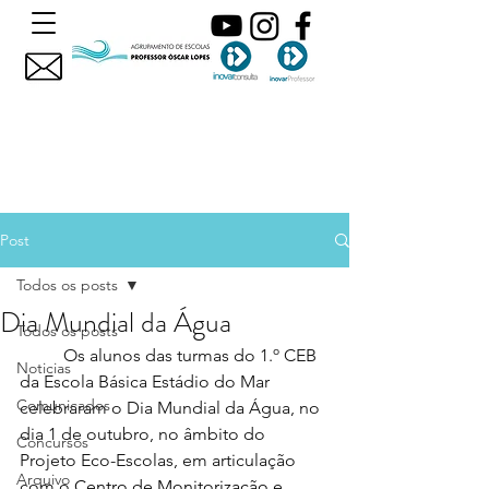
Post
Todos os posts
Dia Mundial da Água
Todos os posts
	Os alunos das turmas do 1.º CEB 
Noticias
da Escola Básica Estádio do Mar 
Comunicados
celebraram o Dia Mundial da Água, no 
dia 1 de outubro, no âmbito
 do 
Concursos
Projeto Eco-Escolas, em articulação 
Arquivo
com 
o 
Centro de Monitorização e 