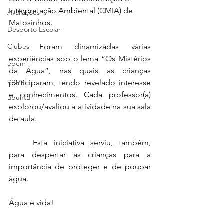
Interpretação Ambiental (CMIA) de 
Avaliações
Matosinhos.
Desporto Escolar
Clubes
	Foram dinamizadas várias 
experiências sob o lema “Os Mistérios 
ebem
da Água”, nas quais as crianças 
ebpol
participaram, tendo revelado interesse 
e conhecimentos. Cada professor(a) 
ubuntu
explorou/avaliou a atividade na sua sala 
de aula.
	Esta iniciativa serviu, também, 
para despertar as crianças para a 
importância de proteger e de poupar 
água.
Água é vida!