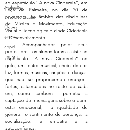
ao espetáculo” A nova Cinderela”, em 
Avaliações
Leça da Palmeira, no dia 30 de 
novembro, no âmbito das disciplinas 
Desporto Escolar
de Música e Movimento, Educação 
Clubes
Visual e Tecnológica e ainda Cidadania 
ebem
e Desenvolvimento. 
   Acompanhados pelos seus 
ebpol
professores, os alunos foram assistir ao 
ubuntu
espetáculo “A nova Cinderela” no 
gelo, um teatro musical, cheio de cor, 
luz, formas, músicas, canções e danças, 
que não só proporcionou emoções 
fortes, estampadas no rosto de cada 
um, como também  permitiu a 
captação de  mensagens sobre o bem-
estar emocional,  a igualdade de 
género,  o sentimento de pertença,  a 
socialização, a empatia e a 
autoconfiança.