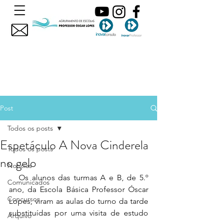
Post
Todos os posts
Espetáculo A Nova Cinderela
Todos os posts
no gelo
Noticias
   Os alunos das turmas A e B, de 5.º 
Comunicados
ano, da Escola Básica Professor Óscar 
Concursos
Lopes, viram as aulas do turno da tarde 
substituídas por uma visita de estudo 
Arquivo