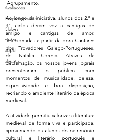
 Agrupamento. 
Avaliações
Ao longo da iniciativa, alunos dos 2.º e 
Desporto Escolar
3.º ciclos deram voz a cantigas de 
Clubes
amigo e cantigas de amor, 
ebem
selecionadas a partir da obra Cantares 
dos Trovadores Galego-Portugueses, 
ebpol
de Natália Correia. Através da 
ubuntu
declamação, os nossos jovens jograis 
presentearam o público com 
momentos de musicalidade, beleza, 
expressividade e boa disposição, 
recriando o ambiente literário da época 
medieval. 
A atividade permitiu valorizar a literatura 
medieval de forma viva e participada, 
aproximando os alunos do património 
cultural e literário português e 