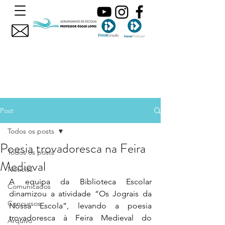
Post
Todos os posts
Poesia trovadoresca na Feira
Todos os posts
Medieval
Noticias
A equipa da Biblioteca Escolar 
Comunicados
dinamizou a atividade “Os Jograis da 
Concursos
Nossa Escola”, levando a poesia 
trovadoresca à Feira Medieval do 
Arquivo