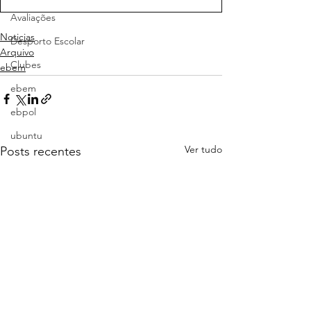
Avaliações
Noticias
Desporto Escolar
Arquivo
Clubes
ebem
ebem
ebpol
ubuntu
Ver tudo
Posts recentes