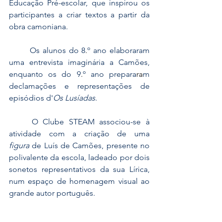
Educação Pré-escolar, que inspirou os 
participantes a criar textos a partir da 
obra camoniana.
	Os alunos do 8
.
º ano elaboraram 
uma entrevista imaginária a Camões, 
enquanto os do 9
.
º ano prepara
ra
m 
declamações e representações de 
episódios d'
Os Lusíadas
.
	O Clube STEAM associou-se à 
atividade com a criação de uma 
figura
 de Luís de Camões, presente no 
polivalente da escola, ladeado por dois 
sonetos representativos da sua Lírica, 
num espaço de homenagem visual ao 
grande autor português.