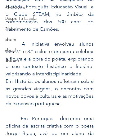
História, Português, Educação Visual  e 
Avaliações
o Clube STEAM, no âmbito da 
Desporto Escolar
comemoração dos 500 anos do 
Clubes
nascimento de Camões
.
ebem
	A iniciativa envolveu alunos 
ebpol
do
s
 2
.
º e 3
.
º ciclos e procurou celebrar 
a figura e a obra do poeta, explorando 
ubuntu
o seu contexto histórico e literário, 
valorizando a interdisciplinaridade.
Em História, os alunos refletiram sobre 
as grandes viagens, o encontro com 
novos povos e culturas e as motivações 
da expansão portuguesa.
	Em Português, decorreu uma 
oficina de escrita criativa com o poeta 
Jorge Braga, avô de um aluno da 