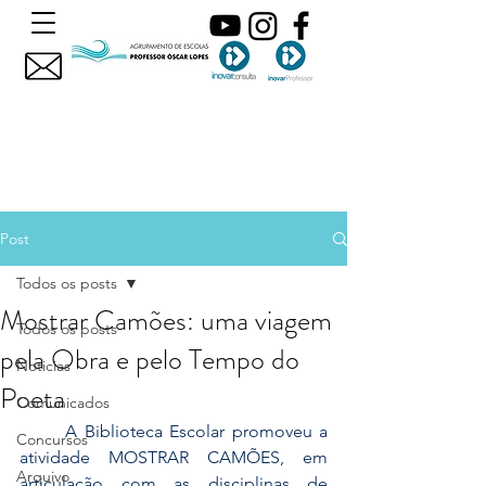
Post
Todos os posts
Mostrar Camões: uma viagem
Todos os posts
pela Obra e pelo Tempo do
Noticias
Poeta
Comunicados
	A Biblioteca Escolar promoveu a 
Concursos
atividade MOSTRAR CAMÕES, em 
Arquivo
articulação com as disciplinas de 