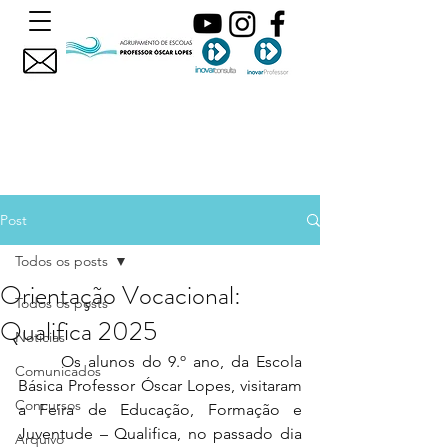
Post
Todos os posts
Orientação Vocacional:
Todos os posts
Qualifica 2025
Noticias
	Os alunos do 9.º ano, da Escola 
Comunicados
Básica Professor Óscar Lopes, visitaram 
Concursos
a Feira de Educação, Formação e 
Juventude – Qualifica, no passado dia 
Arquivo