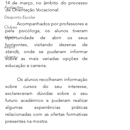
14 de março, no âmbito do processo 
Avaliações
de Orientação Vocacional.
Desporto Escolar
	Acompanhados por professores e 
Clubes
pela psicóloga, os alunos tiveram 
ebem
oportunidade de abrir os seus 
horizontes, visitando dezenas de 
ebpol
stands,
 onde se puderam informar 
ubuntu
sobre as mais variadas opções de 
educação e carreira.
	Os alunos recolheram informação 
sobre cursos do seu interesse, 
esclareceram dúvidas sobre o seu 
futuro académico e puderam realizar 
algumas experiências práticas 
relacionadas com as ofertas formativas 
presentes na mostra.