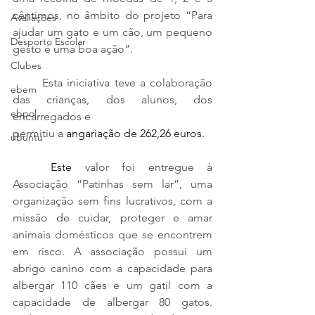
cêntimos, no âmbito do projeto “Para 
Avaliações
ajudar um gato e um cão, um pequeno 
Desporto Escolar
gesto é uma boa ação”.
Clubes
	Esta iniciativa teve a colaboração 
ebem
das crianças, dos alunos, dos 
ebpol
encarregados e
permitiu a 
angariação de 262,26 euros.
ubuntu
	Este 
valor foi entregue à 
Associação “Patinhas sem lar”, uma 
organização sem fins lucrativos, com a 
missão de cuidar, proteger e amar 
animais domésticos que se encontrem 
em risco. A associação possui um 
abrigo canino com a capacidade para 
albergar 110 cães e um gatil com a 
capacidade de albergar 80 gatos. 