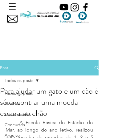
Post
Todos os posts
Para ajudar um gato e um cão é
Todos os posts
só encontrar uma moeda
Noticias
escura no chão
Comunicados
	A Escola Básica do Estádio do 
Concursos
Mar, ao longo do ano letivo, realizou 
Arquivo
uma recolha de moedas de 1, 2 e 5 