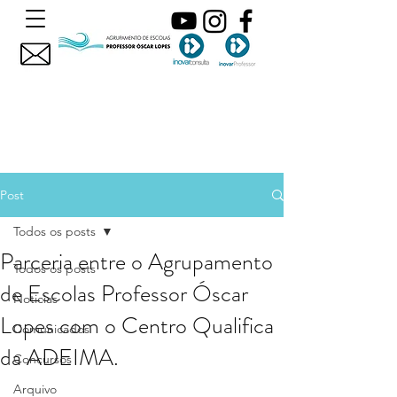
Post
Todos os posts
Parceria entre o Agrupamento
Todos os posts
de Escolas Professor Óscar
Noticias
Lopes com o Centro Qualifica
Comunicados
da ADEIMA.
Concursos
Arquivo