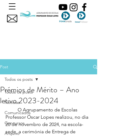
Post
Todos os posts
Prémios de Mérito – Ano
Todos os posts
letivo 2023-2024
Noticias
	O Agrupamento de Escolas 
Comunicados
Professor Óscar Lopes realizou, no dia 
Concursos
20 de novembro de 2024, na escola-
sede, a cerimónia de Entrega de 
Arquivo