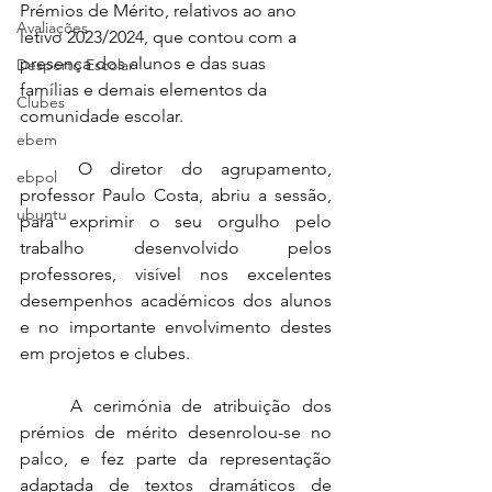
Prémios de Mérito, relativos ao ano 
Avaliações
letivo 2023/2024, que contou com a 
presença dos alunos e das suas 
Desporto Escolar
famílias e demais elementos da 
Clubes
comunidade escolar.
ebem
	O diretor do agrupamento, 
ebpol
professor Paulo Costa, abriu a sessão, 
ubuntu
para exprimir o seu orgulho pelo 
trabalho desenvolvido pelos 
professores, visível nos excelentes 
desempenhos académicos dos alunos 
e no importante envolvimento destes 
em projetos e clubes.
	A cerimónia de atribuição dos 
prémios de mérito desenrolou-se no 
palco, e fez parte da representação 
adaptada de textos dramáticos de 