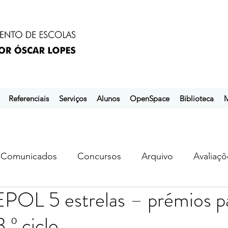
Referenciais
Serviços
Alunos
OpenSpace
Biblioteca
M
Comunicados
Concursos
Arquivo
Avaliaçõ
EPOL 5 estrelas – prémios p
s
ebem
ebpol
ubuntu
.º ciclo