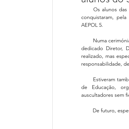
	Os alunos das
conquistaram, pela 
AEPOL 5.
	Numa cerimónia que decorreu, respetivamente, nos dias 18 e 20 de fevereiro, o nosso 
dedicado Diretor, D
realizado, mas espe
responsabilidade, de
	Estiveram também presentes, para além das Diretoras de Turma, alguns Encarregados 
de Educação, org
auscultadores sem fi
	De futuro, es