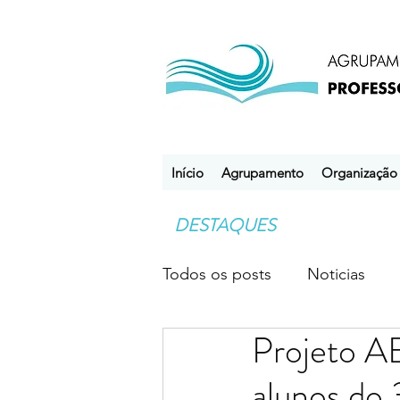
Início
Agrupamento
Organização
DESTAQUES
Todos os posts
Noticias
Projeto A
Desporto Escolar
Clube
alunos do 3