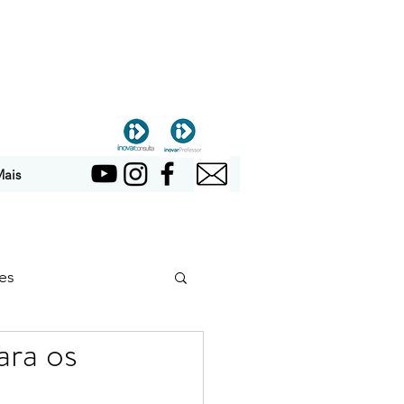
ais
es
ara os