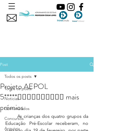
Post
Todos os posts
Projeto AEPOL
Todos os posts
5***** mais
Noticias
prémios
Comunicados
	As crianças dos quatro grupos da 
Concursos
Educação Pré-Escolar receberam, no 
Arquivo
passado dia 19 de fevereiro, por parte 