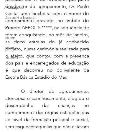
do diretor do agrupamento, Dr. Paulo 
Avaliações
Costa, uma lancheira com o nome do 
Desporto Escolar
agrupamento gravado, no âmbito do 
Clubes
Projeto AEPOL 5 *****, na sequência de 
terem conquistado, no mês de janeiro, 
ebem
as cinco estrelas do já conhecido 
ebpol
projeto, numa cerimónia realizada para 
o efeito, que contou com a presença 
ubuntu
dos pais e encarregados de educação 
e que decorreu no polivalente da 
Escola Básica Estádio do Mar.
	O diretor do agrupamento, 
atenciosa e carinhosamente, elogiou o 
desempenho das crianças no 
cumprimento das regras estabelecidas 
ao nível da formação pessoal e social, 
sem esquecer aquelas que não estavam 